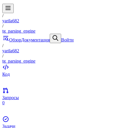
/
yarila682
/
tg_parsing_engine
Обзор
Документация
Войти
/
yarila682
/
tg_parsing_engine
Код
Запросы
0
Задачи