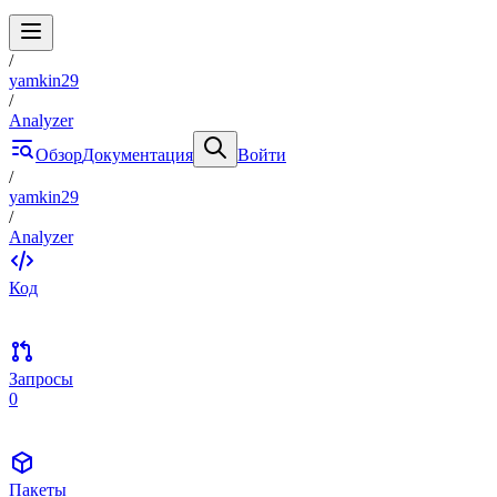
/
yamkin29
/
Analyzer
Обзор
Документация
Войти
/
yamkin29
/
Analyzer
Код
Запросы
0
Пакеты