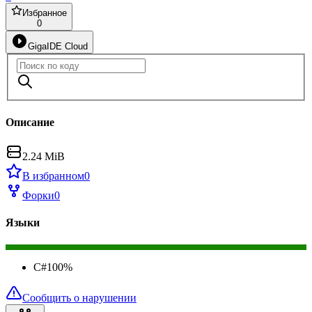
Избранное
0
GigaIDE Cloud
Описание
2.24 MiB
В избранном
0
Форки
0
Языки
C#
100
%
Сообщить о нарушении