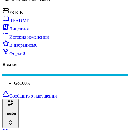
78 KiB
README
Лицензия
История изменений
В избранном
0
Форки
0
Языки
Go
100
%
Сообщить о нарушении
master