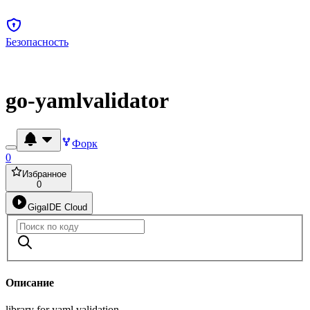
Безопасность
go-yamlvalidator
Форк
0
Избранное
0
GigaIDE Cloud
Описание
library for yaml validation