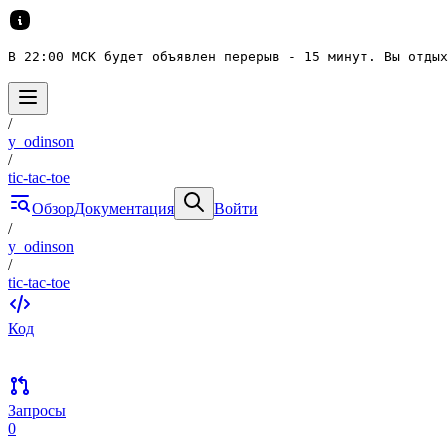
В 22:00 МСК будет объявлен перерыв - 15 минут. Вы отдых
/
y_odinson
/
tic-tac-toe
Обзор
Документация
Войти
/
y_odinson
/
tic-tac-toe
Код
Запросы
0