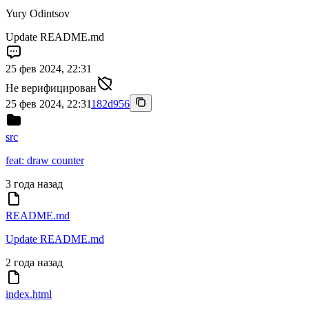
Yury Odintsov
Update README.md
25 фев 2024, 22:31
Не верифицирован
25 фев 2024, 22:31
182d956
src
feat: draw counter
3 года назад
README.md
Update README.md
2 года назад
index.html