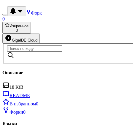
Форк
0
Избранное
0
GigaIDE Cloud
Описание
18 KiB
README
В избранном
0
Форки
0
Языки