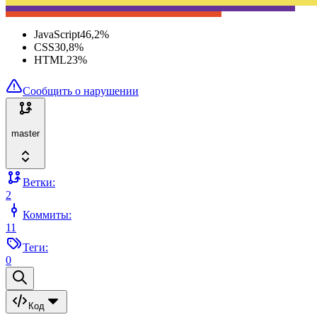
JavaScript
46,2
%
CSS
30,8
%
HTML
23
%
Сообщить о нарушении
master
Ветки:
2
Коммиты:
11
Теги:
0
Код