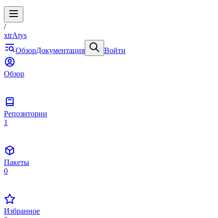
/
xtrAtys
Обзор
Документация
Войти
Обзор
Репозитории
1
Пакеты
0
Избранное