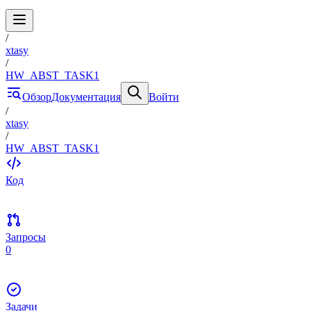
/
xtasy
/
HW_ABST_TASK1
Обзор
Документация
Войти
/
xtasy
/
HW_ABST_TASK1
Код
Запросы
0
Задачи