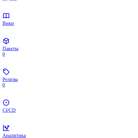
Вики
Пакеты
0
Релизы
0
CI/CD
Аналитика