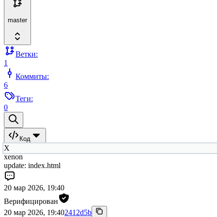
master
Ветки:
1
Коммиты:
6
Теги:
0
Код
X
xenon
update: index.html
20 мар 2026, 19:40
Верифицирован
20 мар 2026, 19:40
2412d5b