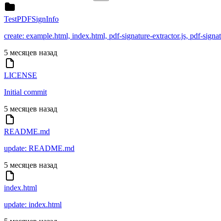
TestPDFSignInfo
create: example.html, index.html, pdf-signature-extractor.js, pdf-signatu
5 месяцев назад
LICENSE
Initial commit
5 месяцев назад
README.md
update: README.md
5 месяцев назад
index.html
update: index.html