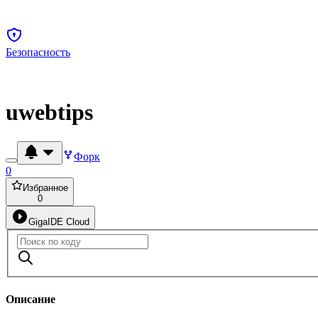
Безопасность
uwebtips
Форк
0
Избранное
0
GigaIDE Cloud
Описание