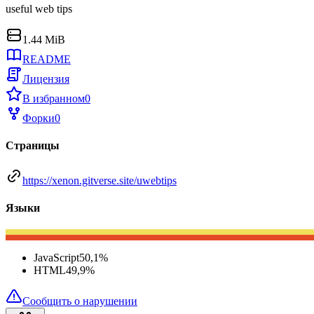
useful web tips
1.44 MiB
README
Лицензия
В избранном
0
Форки
0
Страницы
https://xenon.gitverse.site/uwebtips
Языки
JavaScript
50,1
%
HTML
49,9
%
Сообщить о нарушении