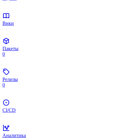
Вики
Пакеты
0
Релизы
0
CI/CD
Аналитика