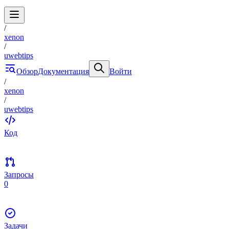
/
xenon
/
uwebtips
Обзор
Документация
Войти
/
xenon
/
uwebtips
Код
Запросы
0
Задачи