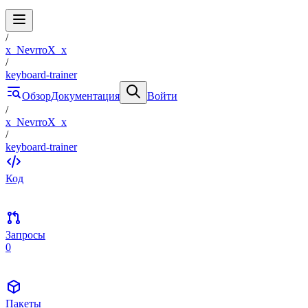
/
x_NevrroX_x
/
keyboard-trainer
Обзор
Документация
Войти
/
x_NevrroX_x
/
keyboard-trainer
Код
Запросы
0
Пакеты