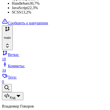
Handlebars
30,7
%
JavaScript
22,3
%
SCSS
13,2
%
Сообщить о нарушении
main
Ветки:
18
Коммиты:
34
Теги:
0
Код
Владимир Говоров