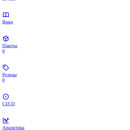
Вики
Пакеты
0
Релизы
0
CI/CD
Аналитика