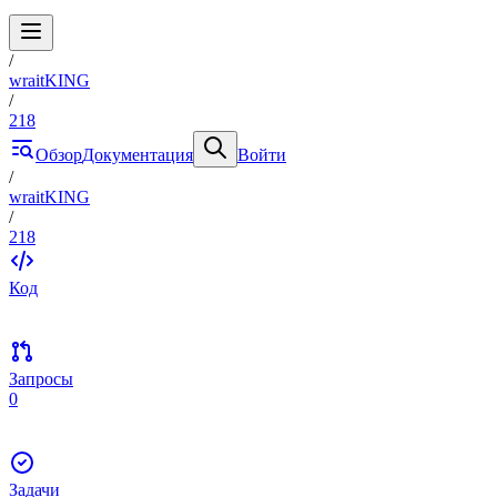
/
wraitKING
/
218
Обзор
Документация
Войти
/
wraitKING
/
218
Код
Запросы
0
Задачи