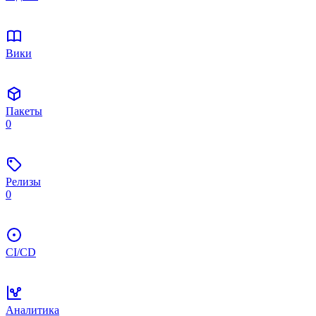
Вики
Пакеты
0
Релизы
0
CI/CD
Аналитика