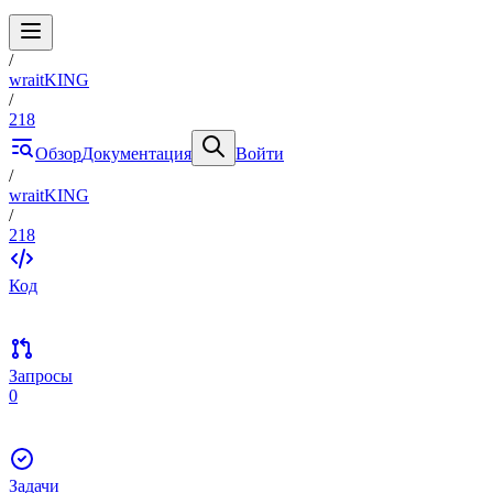
/
wraitKING
/
218
Обзор
Документация
Войти
/
wraitKING
/
218
Код
Запросы
0
Задачи