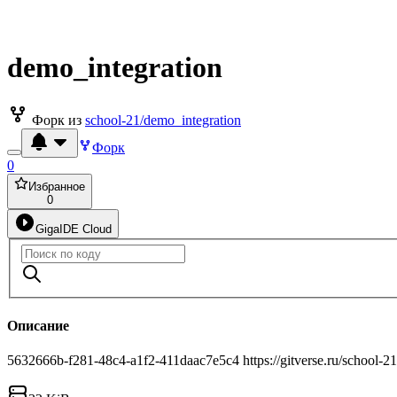
demo_integration
Форк из
school-21/demo_integration
Форк
0
Избранное
0
GigaIDE Cloud
Описание
5632666b-f281-48c4-a1f2-411daac7e5c4 https://gitverse.ru/school-2