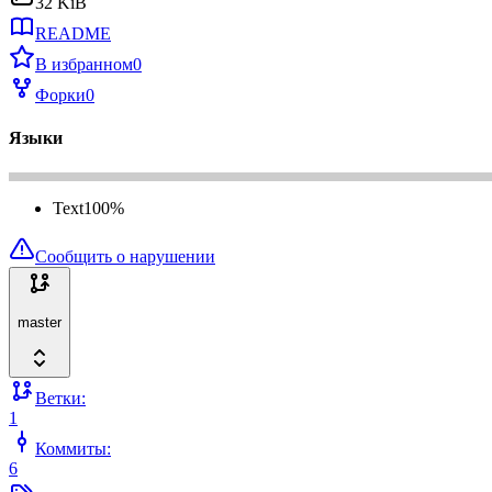
32 KiB
README
В избранном
0
Форки
0
Языки
Text
100
%
Сообщить о нарушении
master
Ветки:
1
Коммиты:
6