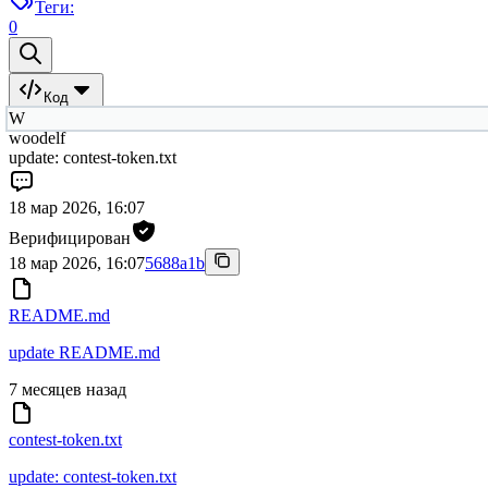
Теги:
0
Код
W
woodelf
update: contest-token.txt
18 мар 2026, 16:07
Верифицирован
18 мар 2026, 16:07
5688a1b
README.md
update README.md
7 месяцев назад
contest-token.txt
update: contest-token.txt