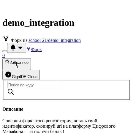
demo_integration
Форк из
school-21/demo_integration
Форк
0
Избранное
0
GigaIDE Cloud
Описание
Соверши форк этого репозитория, вставь свой
идентификатор, скопируй url на платформу Цифрового
Марафона — и получи баллы!