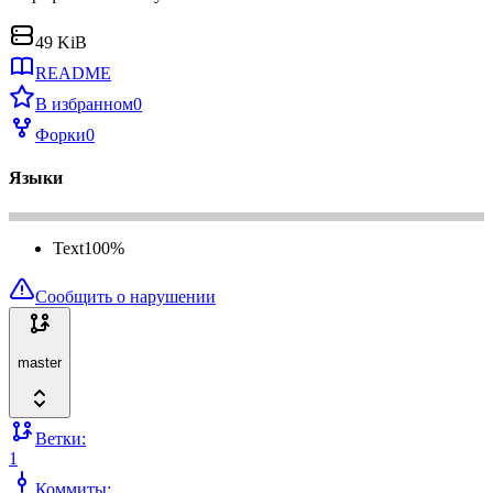
49 KiB
README
В избранном
0
Форки
0
Языки
Text
100
%
Сообщить о нарушении
master
Ветки:
1
Коммиты: