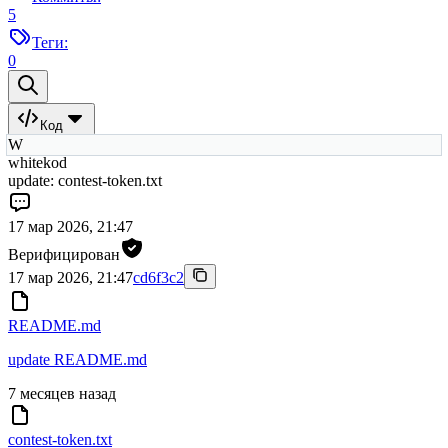
5
Теги:
0
Код
W
whitekod
update: contest-token.txt
17 мар 2026, 21:47
Верифицирован
17 мар 2026, 21:47
cd6f3c2
README.md
update README.md
7 месяцев назад
contest-token.txt