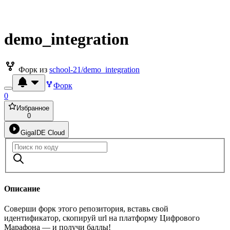
demo_integration
Форк из
school-21/demo_integration
Форк
0
Избранное
0
GigaIDE Cloud
Описание
Соверши форк этого репозитория, вставь свой
идентификатор, скопируй url на платформу Цифрового
Марафона — и получи баллы!