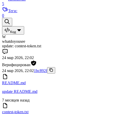
5
Теги:
0
Код
W
whatdoyousee
update: contest-token.txt
24 мар 2026, 22:02
Верифицирован
24 мар 2026, 22:02
1bc892f
README.md
update README.md
7 месяцев назад
contest-token.txt