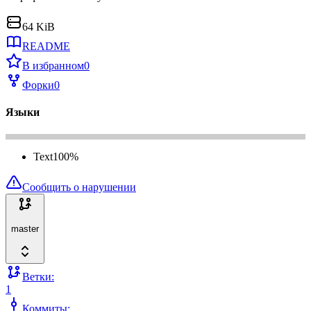
64 KiB
README
В избранном
0
Форки
0
Языки
Text
100
%
Сообщить о нарушении
master
Ветки:
1
Коммиты: