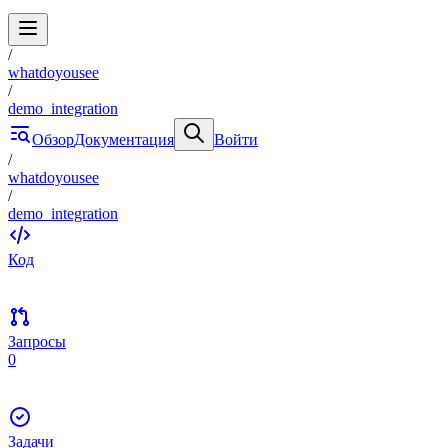
/
whatdoyousee
/
demo_integration
Обзор
Документация
Войти
/
whatdoyousee
/
demo_integration
Код
Запросы
0
Задачи