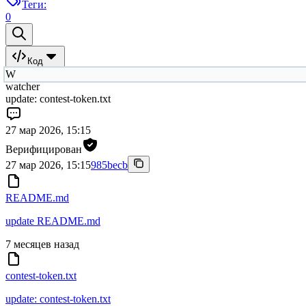
Теги:
0
Код
W
watcher
update: contest-token.txt
27 мар 2026, 15:15
Верифицирован
27 мар 2026, 15:15
985becb
README.md
update README.md
7 месяцев назад
contest-token.txt
update: contest-token.txt