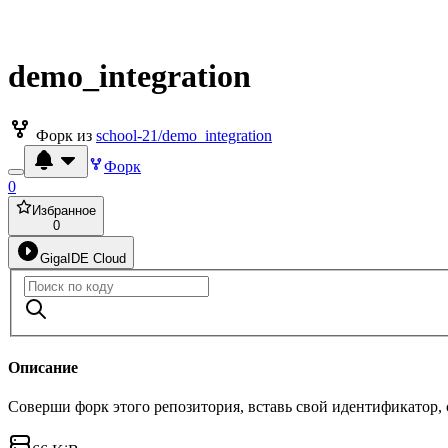
demo_integration
Форк из
school-21/demo_integration
Форк
0
Избранное
0
GigaIDE Cloud
Описание
Соверши форк этого репозитория, вставь свой идентификатор,