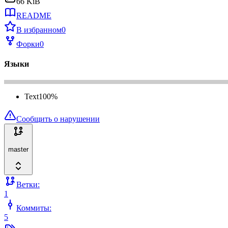
66 KiB
README
В избранном
0
Форки
0
Языки
Text
100
%
Сообщить о нарушении
master
Ветки:
1
Коммиты:
5