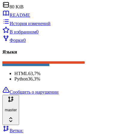
80 KiB
README
История изменений
В избранном
0
Форки
0
Языки
HTML
63,7
%
Python
36,3
%
Сообщить о нарушении
master
Ветки: