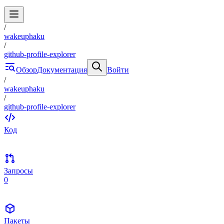
/
wakeuphaku
/
github-profile-explorer
Обзор
Документация
Войти
/
wakeuphaku
/
github-profile-explorer
Код
Запросы
0
Пакеты