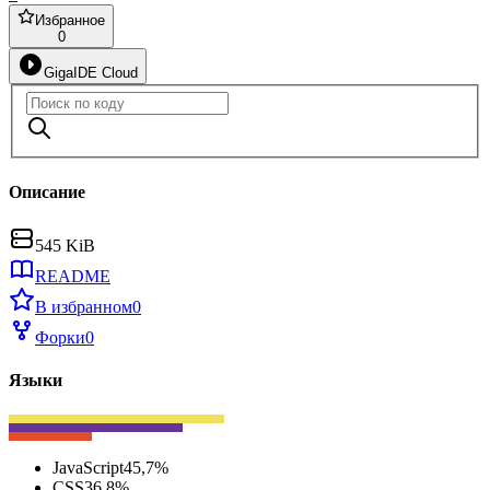
Избранное
0
GigaIDE Cloud
Описание
545 KiB
README
В избранном
0
Форки
0
Языки
JavaScript
45,7
%
CSS
36,8
%