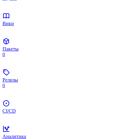
Вики
Пакеты
0
Релизы
0
CI/CD
Аналитика