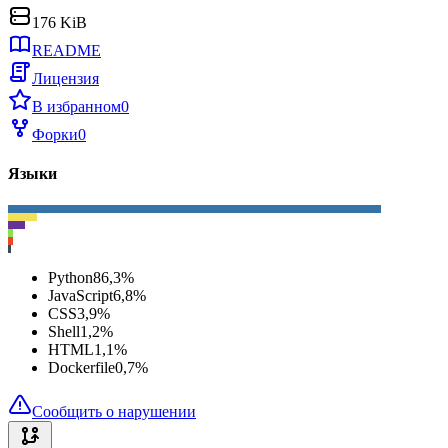
176 KiB
README
Лицензия
В избранном
0
Форки
0
Языки
Python
86,3
%
JavaScript
6,8
%
CSS
3,9
%
Shell
1,2
%
HTML
1,1
%
Dockerfile
0,7
%
Сообщить о нарушении