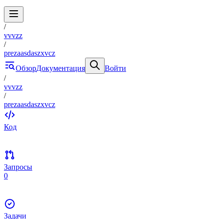
/
vvvzz
/
prezaasdaszxvcz
Обзор
Документация
Войти
/
vvvzz
/
prezaasdaszxvcz
Код
Запросы
0
Задачи