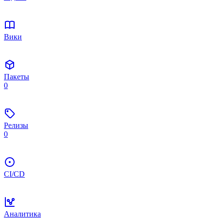
Вики
Пакеты
0
Релизы
0
CI/CD
Аналитика