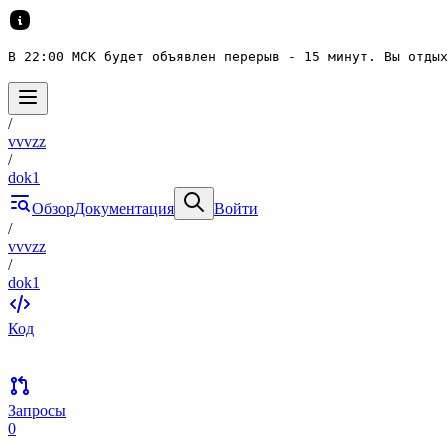
В 22:00 МСК будет объявлен перерыв - 15 минут. Вы отдых
/
vvvzz
/
dok1
Обзор
Документация
Войти
/
vvvzz
/
dok1
Код
Запросы
0