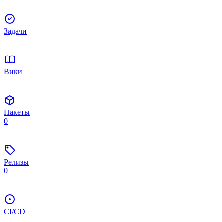
Задачи
Вики
Пакеты
0
Релизы
0
CI/CD