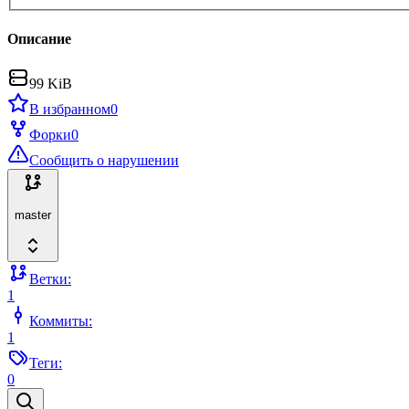
Описание
99 KiB
В избранном
0
Форки
0
Сообщить о нарушении
master
Ветки:
1
Коммиты:
1
Теги:
0