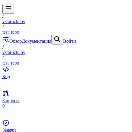
/
vstorozhilov
/
test_repo
Обзор
Документация
Войти
/
vstorozhilov
/
test_repo
Код
Запросы
0
Задачи