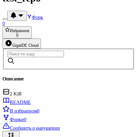
Форк
0
Избранное
0
GigaIDE Cloud
Описание
2 KiB
README
В избранном
0
Форки
0
Сообщить о нарушении