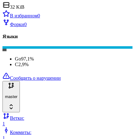
32 KiB
В избранном
0
Форки
0
Языки
Go
97,1
%
C
2,9
%
Сообщить о нарушении
master
Ветки:
1
Коммиты:
1