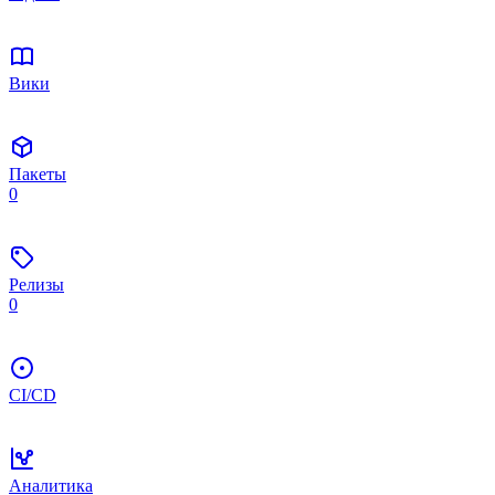
Вики
Пакеты
0
Релизы
0
CI/CD
Аналитика