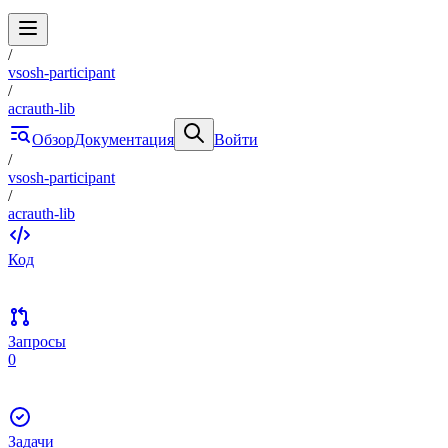
/
vsosh-participant
/
acrauth-lib
Обзор
Документация
Войти
/
vsosh-participant
/
acrauth-lib
Код
Запросы
0
Задачи