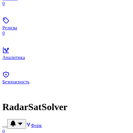
0
Релизы
0
Аналитика
Безопасность
RadarSatSolver
Форк
0