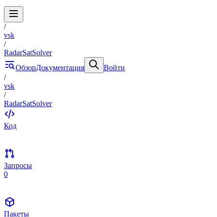
/
vsk
/
RadarSatSolver
Обзор
Документация
Войти
/
vsk
/
RadarSatSolver
Код
Запросы
0
Пакеты