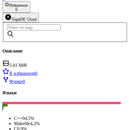
Избранное
0
GigaIDE Cloud
Описание
5.01 MiB
В избранном
0
Форки
0
Языки
C++
94,5
%
Makefile
4,2
%
C
0,9
%