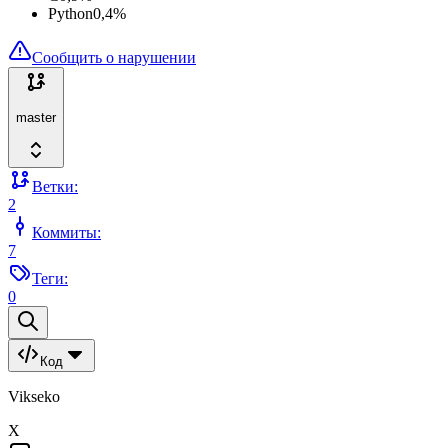
Python
0,4
%
Сообщить о нарушении
master
Ветки:
2
Коммиты:
7
Теги:
0
Код
Vikseko
X