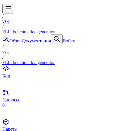
/
vsk
/
FLP_benchmarks_generator
Обзор
Документация
Войти
/
vsk
/
FLP_benchmarks_generator
Код
Запросы
0
Пакеты