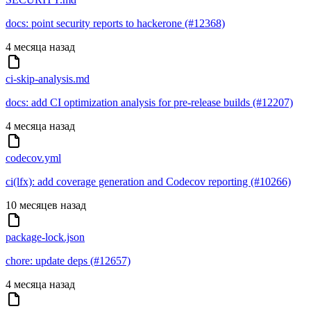
docs: point security reports to hackerone (#12368)
4 месяца назад
ci-skip-analysis.md
docs: add CI optimization analysis for pre-release builds (#12207)
4 месяца назад
codecov.yml
ci(lfx): add coverage generation and Codecov reporting (#10266)
10 месяцев назад
package-lock.json
chore: update deps (#12657)
4 месяца назад