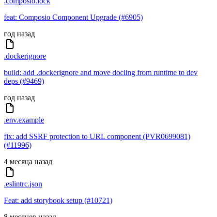
.composio.lock
feat: Composio Component Upgrade (#6905)
год назад
.dockerignore
build: add .dockerignore and move docling from runtime to dev
deps (#9469)
год назад
.env.example
fix: add SSRF protection to URL component (PVR0699081)
(#11996)
4 месяца назад
.eslintrc.json
Feat: add storybook setup (#10721)
8 месяцев назад