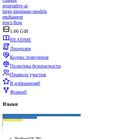
chatgpt
generative-ai
large-language-models
multiagent
react-flow
1.66 GiB
README
Лицензия
Кодекс поведения
Политика безопасности
Правила участия
В избранном
0
Форки
0
Языки
Python
58,3
%