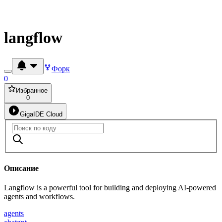
langflow
Форк
0
Избранное
0
GigaIDE Cloud
Описание
Langflow is a powerful tool for building and deploying AI-powered
agents and workflows.
agents