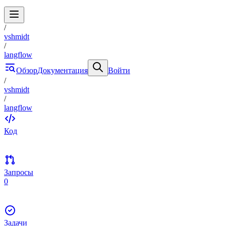
/
vshmidt
/
langflow
Обзор
Документация
Войти
/
vshmidt
/
langflow
Код
Запросы
0
Задачи