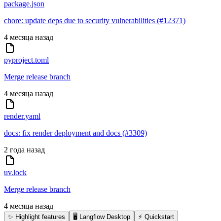
package.json
chore: update deps due to security vulnerabilities (#12371)
4 месяца назад
pyproject.toml
Merge release branch
4 месяца назад
render.yaml
docs: fix render deployment and docs (#3309)
2 года назад
uv.lock
Merge release branch
4 месяца назад
✨ Highlight features
🖥️ Langflow Desktop
⚡️ Quickstart