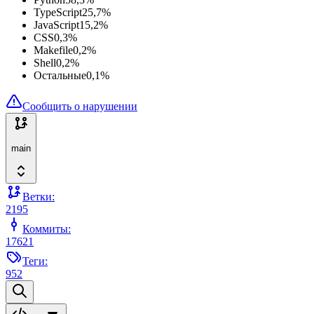
TypeScript
25,7
%
JavaScript
15,2
%
CSS
0,3
%
Makefile
0,2
%
Shell
0,2
%
Остальные
0,1
%
Сообщить о нарушении
main
Ветки:
2195
Коммиты:
17621
Теги:
952