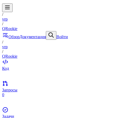
/
vrp
/
QRookie
Обзор
Документация
Войти
/
vrp
/
QRookie
Код
Запросы
0
Задачи