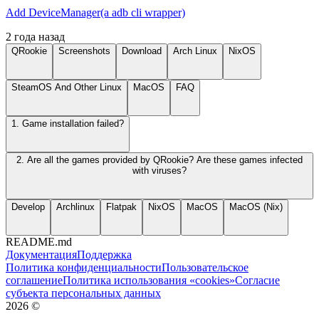
Add DeviceManager(a adb cli wrapper)
2 года назад
QRookie
Screenshots
Download
Arch Linux
NixOS
SteamOS And Other Linux
MacOS
FAQ
1. Game installation failed?
2. Are all the games provided by QRookie? Are these games infected
with viruses?
Develop
Archlinux
Flatpak
NixOS
MacOS
MacOS (Nix)
README.md
Документация
Поддержка
Политика конфиденциальности
Пользовательское
соглашение
Политика использования «cookies»
Согласие
субъекта персональных данных
2026
©