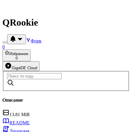
QRookie
Форк
0
Избранное
0
GigaIDE Cloud
Описание
13.81 MiB
README
Лицензия