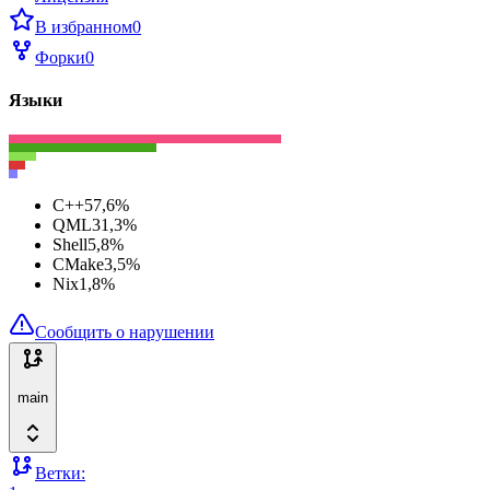
В избранном
0
Форки
0
Языки
C++
57,6
%
QML
31,3
%
Shell
5,8
%
CMake
3,5
%
Nix
1,8
%
Сообщить о нарушении
main
Ветки: