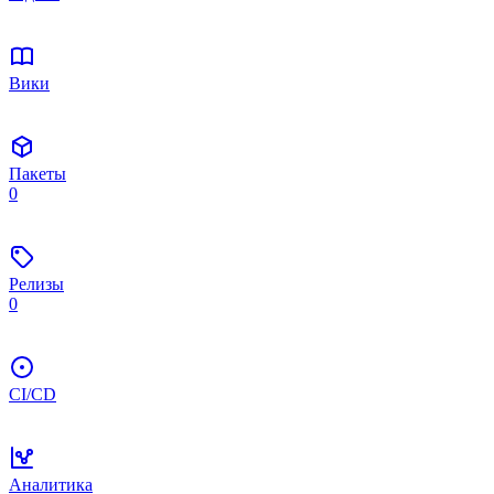
Вики
Пакеты
0
Релизы
0
CI/CD
Аналитика