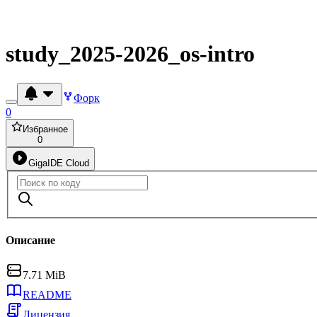
study_2025-2026_os-intro
Форк
0
Избранное
0
GigaIDE Cloud
Описание
7.71 MiB
README
Лицензия