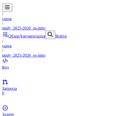
/
vqesg
/
study_2025-2026_os-intro
Обзор
Документация
Войти
/
vqesg
/
study_2025-2026_os-intro
Код
Запросы
0
Задачи