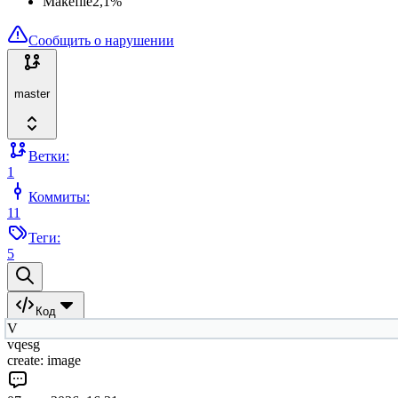
Makefile
2,1
%
Сообщить о нарушении
master
Ветки:
1
Коммиты:
11
Теги:
5
Код
V
vqesg
create: image