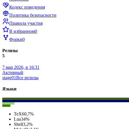
Кодекс поведения
Политика безопасности
Правила участия
В избранном
0
Форки
0
Релизы
5
7 мар 2026, в 16:31
Активный
stage01
Все релизы
Языки
TeX
60,7
%
Lua
34
%
Shell
3,2
%