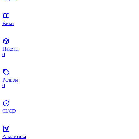
Вики
Пакеты
0
Релизы
0
CI/CD
Аналитика