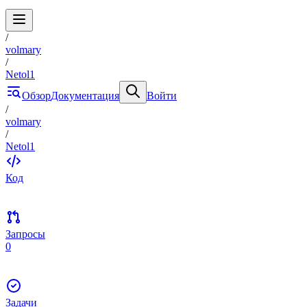
/
volmary
/
Netol1
Обзор
Документация
Войти
/
volmary
/
Netol1
Код
Запросы
0
Задачи