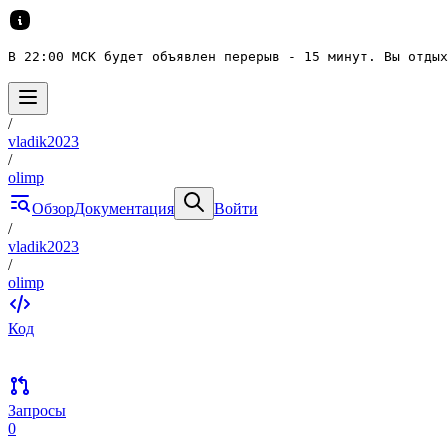
В 22:00 МСК будет объявлен перерыв - 15 минут. Вы отдых
/
vladik2023
/
olimp
Обзор
Документация
Войти
/
vladik2023
/
olimp
Код
Запросы
0