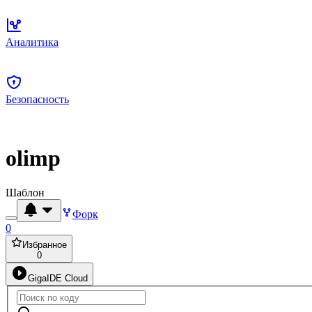
Аналитика
Безопасность
olimp
Шаблон
Форк
0
Избранное
0
GigaIDE Cloud