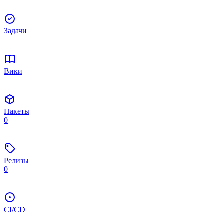
Задачи
Вики
Пакеты
0
Релизы
0
CI/CD