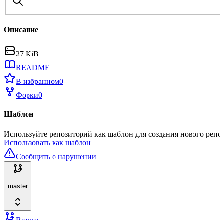
Описание
27 KiB
README
В избранном
0
Форки
0
Шаблон
Используйте репозиторий как шаблон для создания нового реп
Использовать как шаблон
Сообщить о нарушении
master
Ветки: