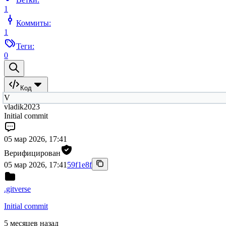
1
Коммиты:
1
Теги:
0
Код
V
vladik2023
Initial commit
05 мар 2026, 17:41
Верифицирован
05 мар 2026, 17:41
59f1e8f
.gitverse
Initial commit
5 месяцев назад