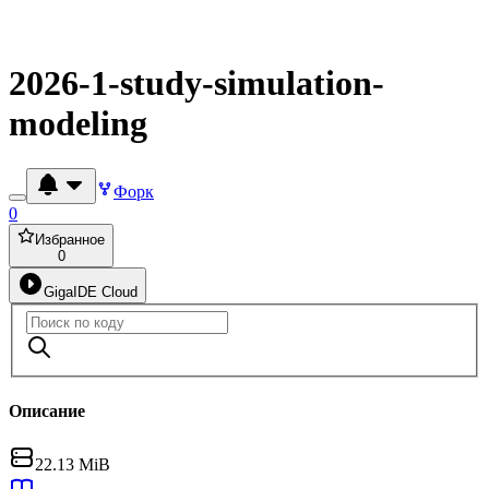
2026-1-study-simulation-
modeling
Форк
0
Избранное
0
GigaIDE Cloud
Описание
22.13 MiB