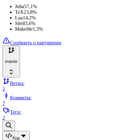
Julia
57,1
%
TeX
23,8
%
Lua
14,2
%
Shell
3,6
%
Makefile
1,3
%
Сообщить о нарушении
master
Ветки:
2
Коммиты:
7
Теги:
2
Код