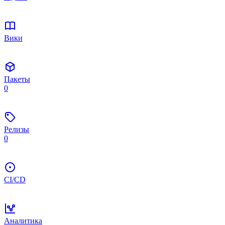
Вики
Пакеты
0
Релизы
0
CI/CD
Аналитика