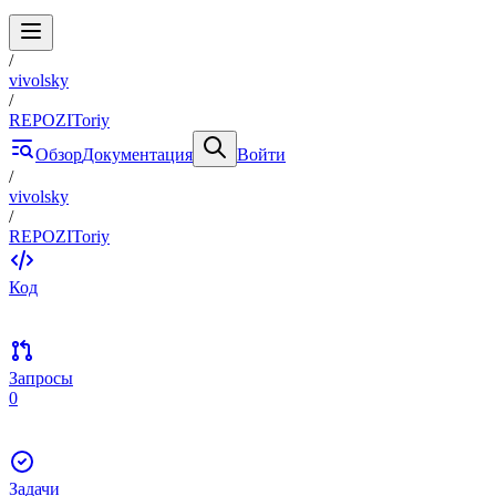
/
vivolsky
/
REPOZIToriy
Обзор
Документация
Войти
/
vivolsky
/
REPOZIToriy
Код
Запросы
0
Задачи