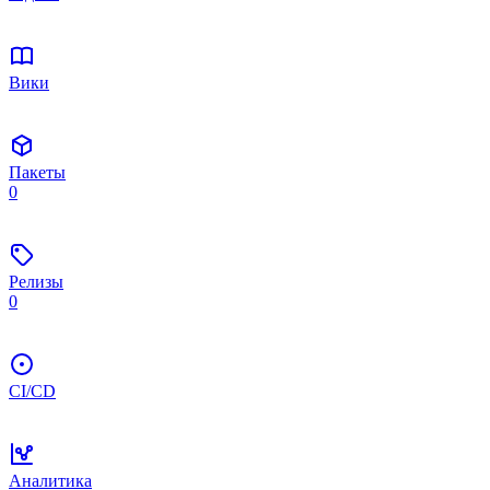
Вики
Пакеты
0
Релизы
0
CI/CD
Аналитика