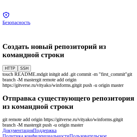
Безопасность
Создать новый репозиторий из
командной строки
HTTP
SSH
touch README.md
git init
git add .
git commit -m "first_commit"
git
branch -M
master
git remote add origin
https://gitverse.ru/vityako/winforms.git
git push -u origin
master
Отправка существующего репозитория
из командной строки
git remote add origin
https://gitverse.ru/vityako/winforms.git
git
branch -M
master
git push -u origin
master
Документация
Поддержка
Политика конфиденциальности
Пользовательское