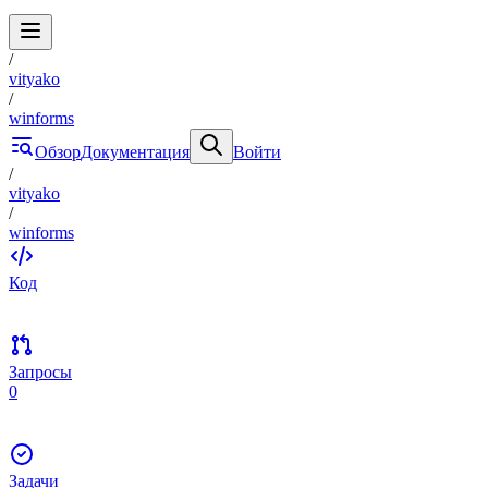
/
vityako
/
winforms
Обзор
Документация
Войти
/
vityako
/
winforms
Код
Запросы
0
Задачи