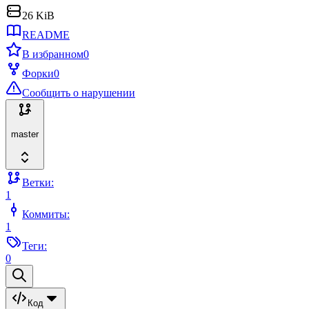
26 KiB
README
В избранном
0
Форки
0
Сообщить о нарушении
master
Ветки:
1
Коммиты:
1
Теги:
0
Код