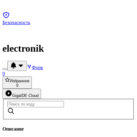
Безопасность
electronik
Форк
0
Избранное
0
GigaIDE Cloud
Описание