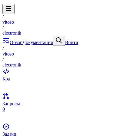
/
vitoso
/
electronik
Обзор
Документация
Войти
/
vitoso
/
electronik
Код
Запросы
0
Задачи