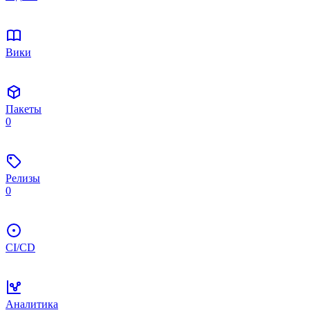
Вики
Пакеты
0
Релизы
0
CI/CD
Аналитика