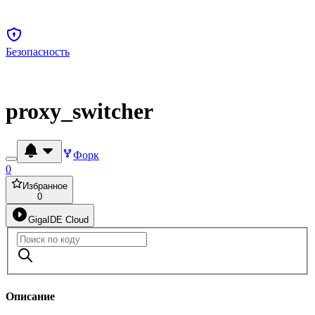
Безопасность
proxy_switcher
Форк
0
Избранное
0
GigaIDE Cloud
Описание