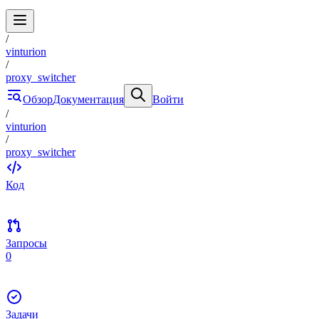
/
vinturion
/
proxy_switcher
Обзор
Документация
Войти
/
vinturion
/
proxy_switcher
Код
Запросы
0
Задачи