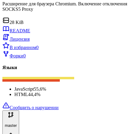
Расширение для браузера Chromium. Включение отключения
SOCKS5 Proxy
28 KiB
README
Лицензия
В избранном
0
Форки
0
Языки
JavaScript
55,6
%
HTML
44,4
%
Сообщить о нарушении
master