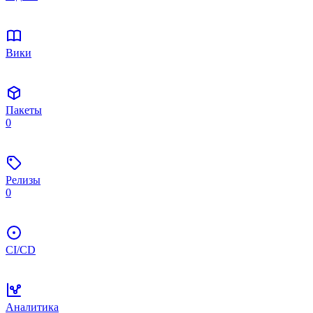
Вики
Пакеты
0
Релизы
0
CI/CD
Аналитика