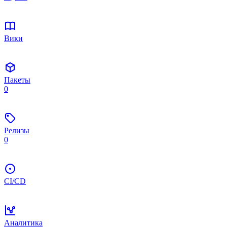
Вики
Пакеты
0
Релизы
0
CI/CD
Аналитика