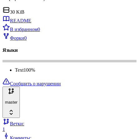
30 KiB
README
В избранном
0
Форки
0
Языки
Text
100
%
Сообщить о нарушении
master
Ветки:
1
Коммиты: