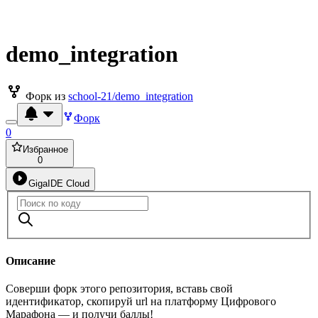
demo_integration
Форк из
school-21/demo_integration
Форк
0
Избранное
0
GigaIDE Cloud
Описание
Соверши форк этого репозитория, вставь свой
идентификатор, скопируй url на платформу Цифрового
Марафона — и получи баллы!