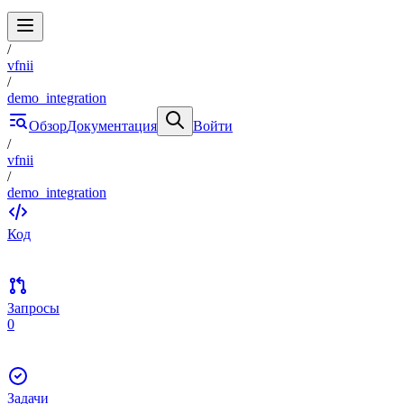
/
vfnii
/
demo_integration
Обзор
Документация
Войти
/
vfnii
/
demo_integration
Код
Запросы
0
Задачи