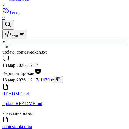
5
Теги:
0
Код
V
vfnii
update: contest-token.txt
13 мар 2026, 12:17
Верифицирован
13 мар 2026, 12:17
c1479be
README.md
update README.md
7 месяцев назад
contest-token.txt