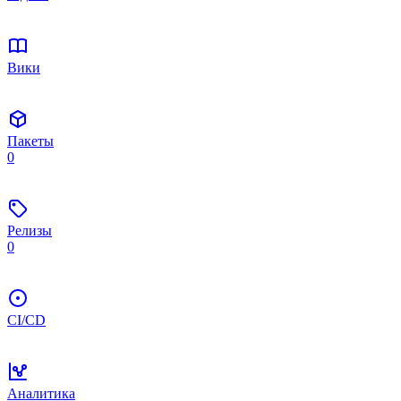
Вики
Пакеты
0
Релизы
0
CI/CD
Аналитика