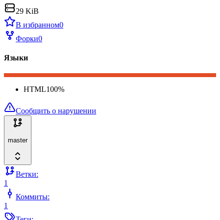
29 KiB
В избранном
0
Форки
0
Языки
HTML
100
%
Сообщить о нарушении
master
Ветки:
1
Коммиты:
1
Теги: