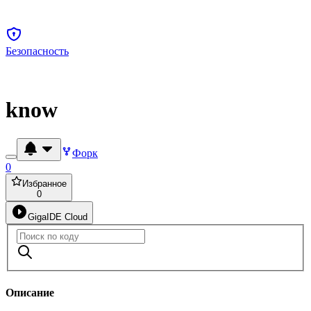
Безопасность
know
Форк
0
Избранное
0
GigaIDE Cloud
Описание