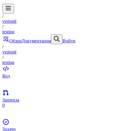
/
verionit
/
testing
Обзор
Документация
Войти
/
verionit
/
testing
Код
Запросы
0
Задачи