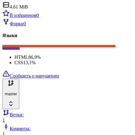
4.61 MiB
В избранном
0
Форки
0
Языки
HTML
86,9
%
CSS
13,1
%
Сообщить о нарушении
master
Ветки:
1
Коммиты:
1