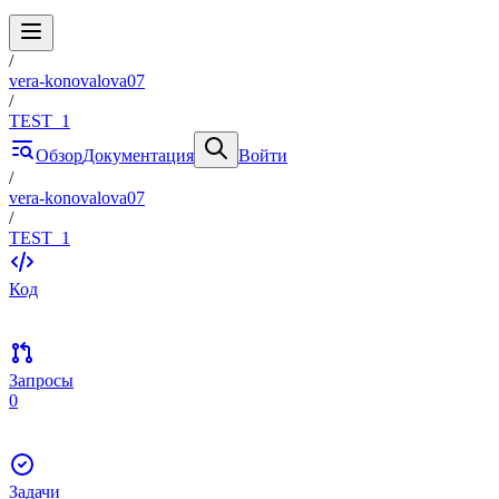
/
vera-konovalova07
/
TEST_1
Обзор
Документация
Войти
/
vera-konovalova07
/
TEST_1
Код
Запросы
0
Задачи