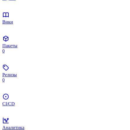
Вики
Пакеты
0
Релизы
0
CI/CD
Аналитика