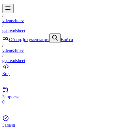
/
vdenezhnev
/
gspreadsheet
Обзор
Документация
Войти
/
vdenezhnev
/
gspreadsheet
Код
Запросы
0
Задачи