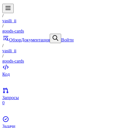
/
vasili_ii
/
goods-cards
Обзор
Документация
Войти
/
vasili_ii
/
goods-cards
Код
Запросы
0
Задачи