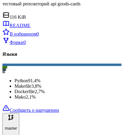
тестовый репозиторий api goods-cards
116 KiB
README
В избранном
0
Форки
0
Языки
Python
91,4
%
Makefile
3,8
%
Dockerfile
2,7
%
Mako
2,1
%
Сообщить о нарушении
master