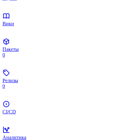
Вики
Пакеты
0
Релизы
0
CI/CD
Аналитика