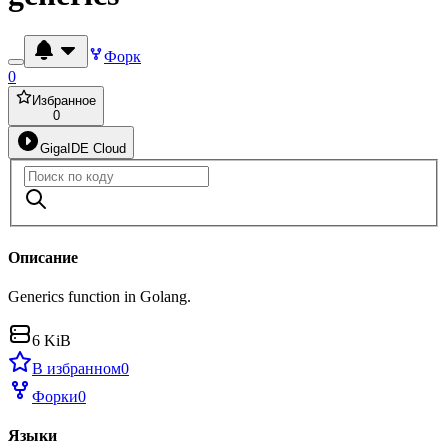
Форк
0
Избранное
0
GigaIDE Cloud
Описание
Generics function in Golang.
6 KiB
В избранном
0
Форки
0
Языки