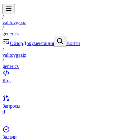
/
valitovgaziz
/
generics
Обзор
Документация
Войти
/
valitovgaziz
/
generics
Код
Запросы
0
Задачи