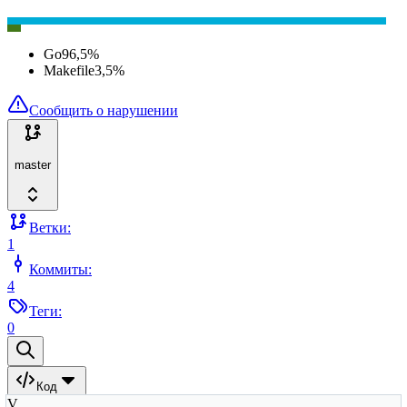
Go
96,5
%
Makefile
3,5
%
Сообщить о нарушении
master
Ветки:
1
Коммиты:
4
Теги:
0
Код
V