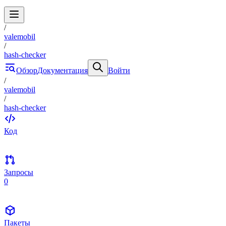
/
valemobil
/
hash-checker
Обзор
Документация
Войти
/
valemobil
/
hash-checker
Код
Запросы
0
Пакеты