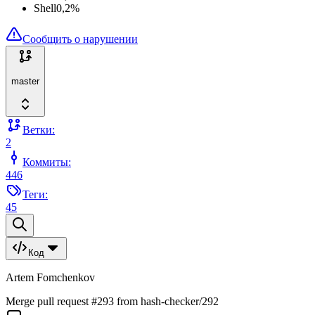
Shell
0,2
%
Сообщить о нарушении
master
Ветки:
2
Коммиты:
446
Теги:
45
Код
Artem Fomchenkov
Merge pull request #293 from hash-checker/292