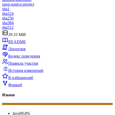
open-source-project
sha1
sha224
sha256
sha384
sha512
29.33 MiB
README
Лицензия
Кодекс поведения
Правила участия
История изменений
В избранном
0
Форки
0
Языки
Java
99,8
%