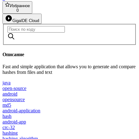
Избранное
0
GigaIDE Cloud
Описание
Fast and simple application that allows you to generate and compare
hashes from files and text
java
open-source
android
opensource
md5
android-application
hash
android-app
crc-32
hashing
hashing-algorithm