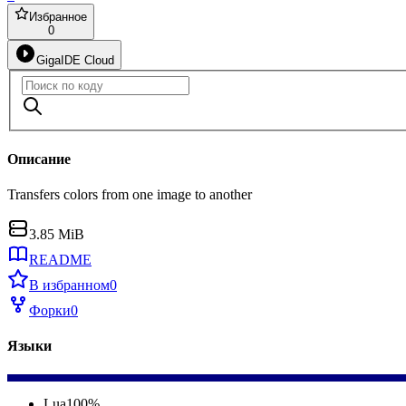
Избранное
0
GigaIDE Cloud
Описание
Transfers colors from one image to another
3.85 MiB
README
В избранном
0
Форки
0
Языки
Lua
100
%