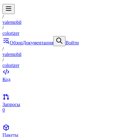
/
valemobil
/
colorizer
Обзор
Документация
Войти
/
valemobil
/
colorizer
Код
Запросы
0
Пакеты