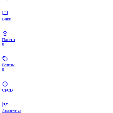
Вики
Пакеты
0
Релизы
0
CI/CD
Аналитика