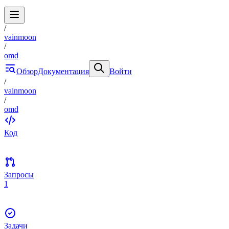
/
vainmoon
/
omd
Обзор
Документация
Войти
/
vainmoon
/
omd
Код
Запросы
1
Задачи