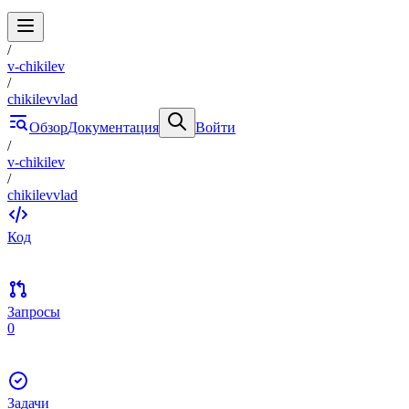
/
v-chikilev
/
chikilevvlad
Обзор
Документация
Войти
/
v-chikilev
/
chikilevvlad
Код
Запросы
0
Задачи