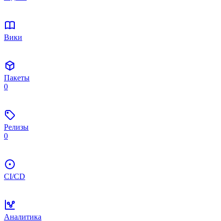
Вики
Пакеты
0
Релизы
0
CI/CD
Аналитика