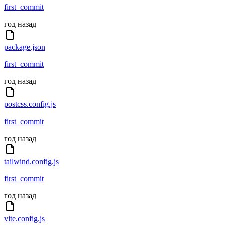
first_commit
год назад
package.json
first_commit
год назад
postcss.config.js
first_commit
год назад
tailwind.config.js
first_commit
год назад
vite.config.js