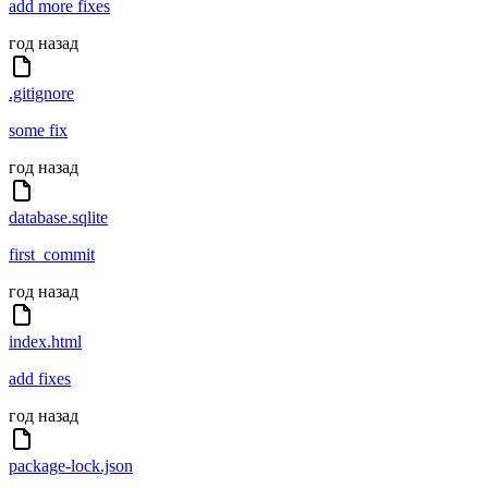
add more fixes
год назад
.gitignore
some fix
год назад
database.sqlite
first_commit
год назад
index.html
add fixes
год назад
package-lock.json