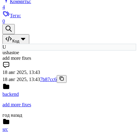
Коммиты:
4
Теги:
0
Код
U
ushastoe
add more fixes
18 авг 2025, 13:43
18 авг 2025, 13:43
7b87cc6
backend
add more fixes
год назад
src