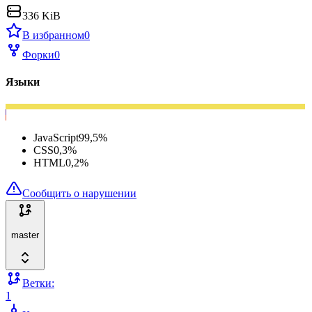
336 KiB
В избранном
0
Форки
0
Языки
JavaScript
99,5
%
CSS
0,3
%
HTML
0,2
%
Сообщить о нарушении
master
Ветки:
1