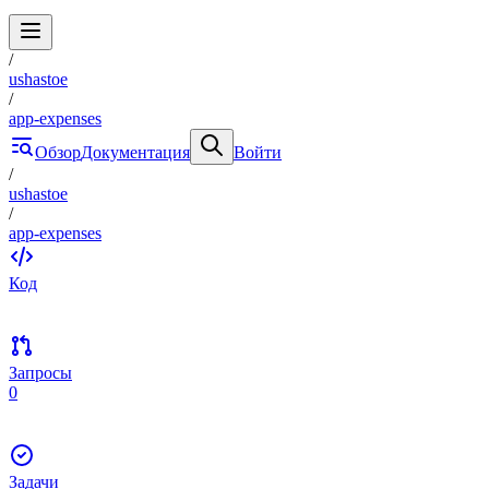
/
ushastoe
/
app-expenses
Обзор
Документация
Войти
/
ushastoe
/
app-expenses
Код
Запросы
0
Задачи