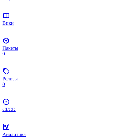
Вики
Пакеты
0
Релизы
0
CI/CD
Аналитика