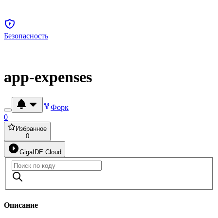
Безопасность
app-expenses
Форк
0
Избранное
0
GigaIDE Cloud
Описание