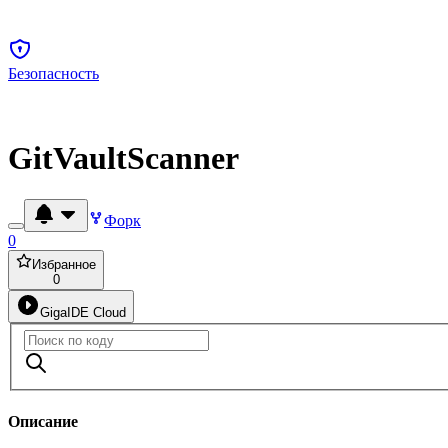
Безопасность
GitVaultScanner
Форк
0
Избранное
0
GigaIDE Cloud
Описание