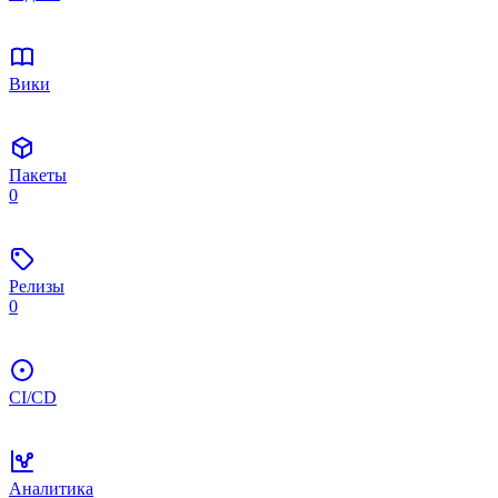
Вики
Пакеты
0
Релизы
0
CI/CD
Аналитика