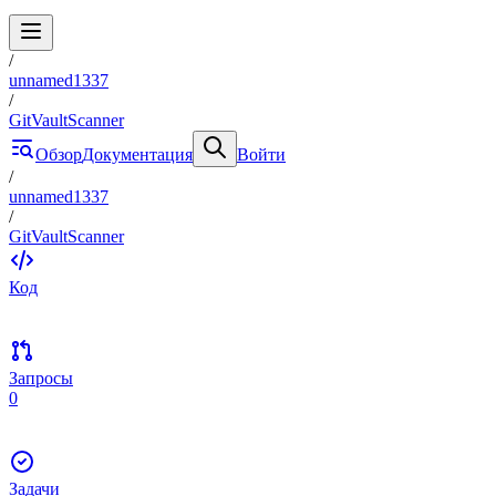
/
unnamed1337
/
GitVaultScanner
Обзор
Документация
Войти
/
unnamed1337
/
GitVaultScanner
Код
Запросы
0
Задачи