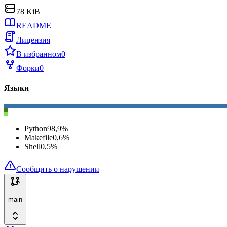
78 KiB
README
Лицензия
В избранном
0
Форки
0
Языки
Python
98,9
%
Makefile
0,6
%
Shell
0,5
%
Сообщить о нарушении
main