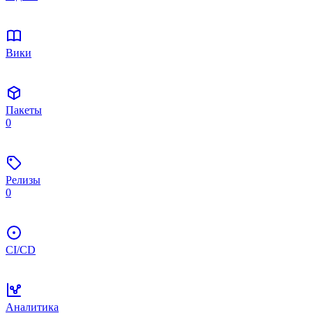
Вики
Пакеты
0
Релизы
0
CI/CD
Аналитика