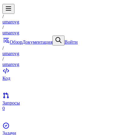
/
umarovg
/
umarovg
Обзор
Документация
Войти
/
umarovg
/
umarovg
Код
Запросы
0
Задачи