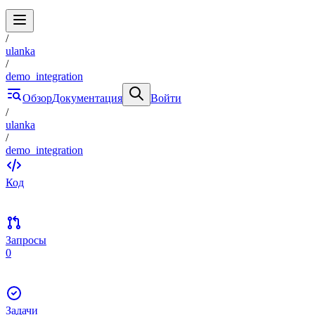
/
ulanka
/
demo_integration
Обзор
Документация
Войти
/
ulanka
/
demo_integration
Код
Запросы
0
Задачи