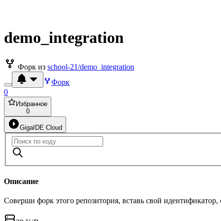
demo_integration
Форк из
school-21/demo_integration
Форк
0
Избранное
0
GigaIDE Cloud
Описание
Соверши форк этого репозитория, вставь свой идентификатор,