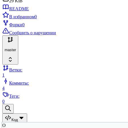
29 KiB
README
В избранном
0
Форки
0
Сообщить о нарушении
master
Ветки:
1
Коммиты:
4
Теги:
0
Код
O